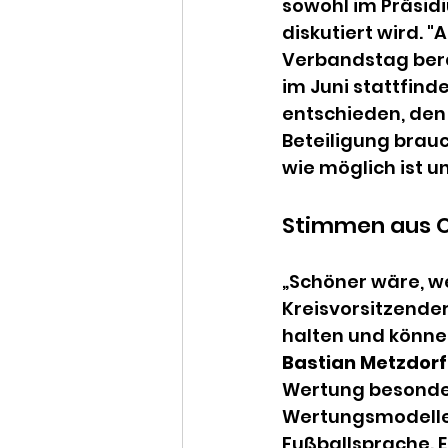
sowohl im Präsid
diskutiert wird. 
Verbandstag bera
im Juni stattfind
entschieden, den
Beteiligung brauc
wie möglich ist u
Stimmen aus O
„Schöner wäre, we
Kreisvorsitzender
halten und könne
Bastian Metzdorf
Wertung besonders
Wertungsmodelle w
Fußballsprache. Er