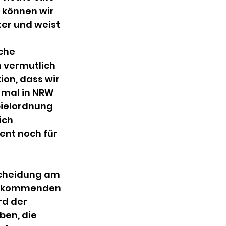
 können wir 
er und weist 
che 
 vermutlich 
on, dass wir 
 mal in NRW 
pielordnung 
ich 
nt noch für 
scheidung am 
ie kommenden 
rd der 
en, die 