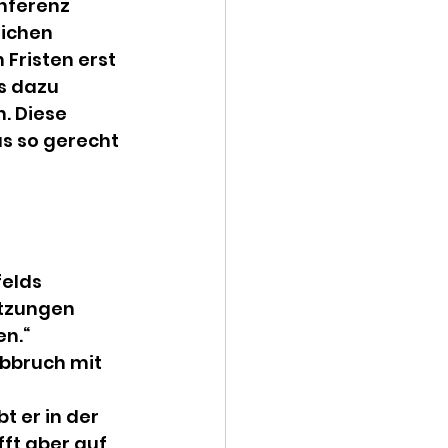
nferenz 
ichen 
Fristen erst 
s dazu 
 Diese 
as so gerecht 
elds 
atzungen 
n.“ 
Abbruch mit 
 er in der 
fft aber auf 