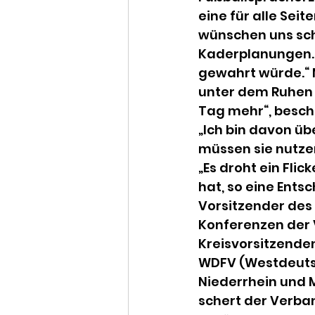
eine für alle Seit
wünschen uns schn
Kaderplanungen. 
gewahrt würde.“ Me
unter dem Ruhen d
Tag mehr“, beschre
„Ich bin davon üb
müssen sie nutzen
„Es droht ein Flic
hat, so eine Entsc
Vorsitzender des
Konferenzen der 
Kreisvorsitzende
WDFV (Westdeutsc
Niederrhein und M
schert der Verband