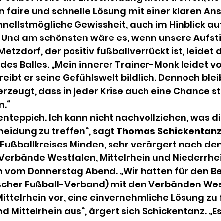
en faire und schnelle Lösung mit einer klaren Ans
ellstmögliche Gewissheit, auch im Hinblick auf
Und am schönsten wäre es, wenn unsere Aufst
tzdorf, der positiv fußballverrückt ist, leidet d
es Balles. „Mein innerer Trainer-Monk leidet vo
ibt er seine Gefühlswelt bildlich. Dennoch bleibt
erzeugt, dass in jeder Krise auch eine Chance ste
.“ 
kenteppich. Ich kann nicht nachvollziehen, was di
heidung zu treffen“, sagt 
Thomas Schickentan
 Fußballkreises Minden, sehr verärgert nach de
Verbände Westfalen, Mittelrhein und Niederrhei
n vom Donnerstag Abend. „Wir hatten für den Be
her Fußball-Verband) mit den Verbänden West
ittelrhein vor, eine einvernehmliche Lösung zu 
 Mittelrhein aus“, ärgert sich Schickentanz. „Es