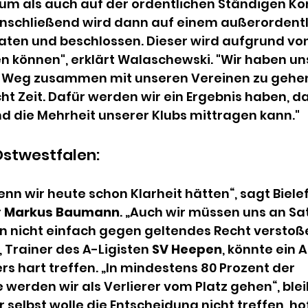
ium als auch auf der ordentlichen Ständigen Ko
"Anschließend wird dann auf einem außerordentl
ten und beschlossen. Dieser wird aufgrund von 
en können", erklärt Walaschewski. "Wir haben un
 Weg zusammen mit unseren Vereinen zu gehen.
ht Zeit. Dafür werden wir ein Ergebnis haben, d
nd die Mehrheit unserer Klubs mittragen kann." 
stwestfalen: 
nn wir heute schon Klarheit hätten“, sagt Bielef
 
Markus Baumann
. „Auch wir müssen uns an S
n nicht einfach gegen geltendes Recht verstoße
, Trainer des A-Ligisten 
SV Heepen
, könnte ein 
 hart treffen. „In mindestens 80 Prozent der 
erden wir als Verlierer vom Platz gehen“, bleibt
 selbst wolle die Entscheidung nicht treffen, ho