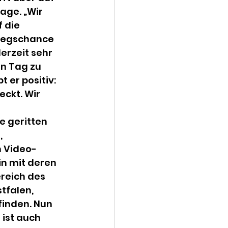
age. „Wir 
 die 
iegschance 
erzeit sehr 
n Tag zu 
 er positiv: 
ckt. Wir 
e geritten 
z
, 
n Video-
n mit deren 
reich des 
falen, 
finden. Nun 
 ist auch 