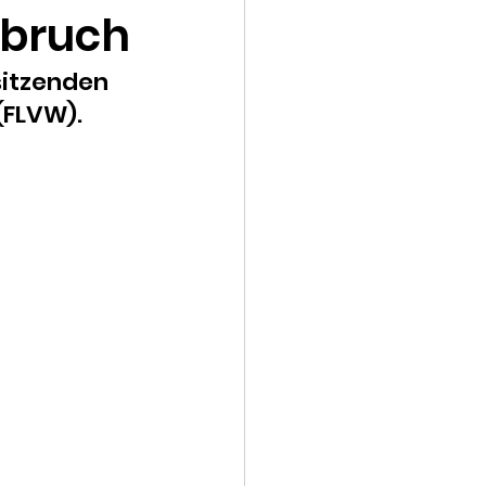
bbruch
sitzenden 
FLVW). 