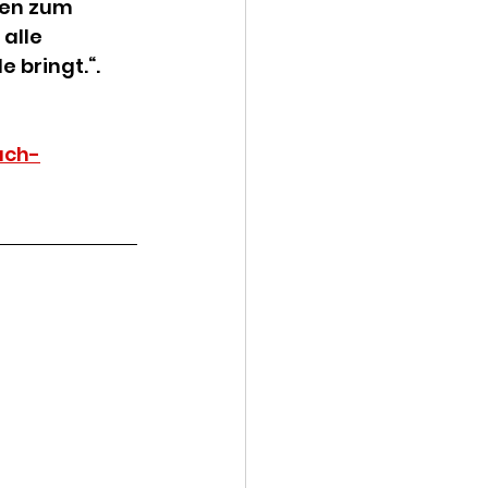
gen zum 
alle 
 bringt.“. 
uch-