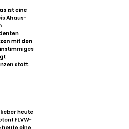
s ist eine 
eis Ahaus-
n 
denten 
zen mit den 
 einstimmiges 
gt 
nzen statt. 
 
lieber heute 
betont FLVW-
 heute eine 