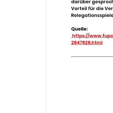
darüber gesproch
Vorteil für die V
Relegationsspiele,
Quelle:
https://www.fupa
2647626.html