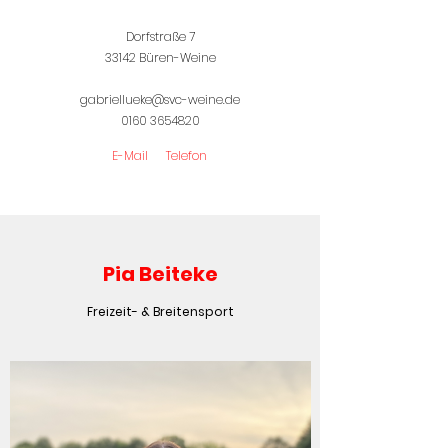
Dorfstraße 7
33142 Büren-Weine
gabriellueke@svc-weine.de
0160 3654820
E-Mail
Telefon
Pia Beiteke
Freizeit- & Breitensport