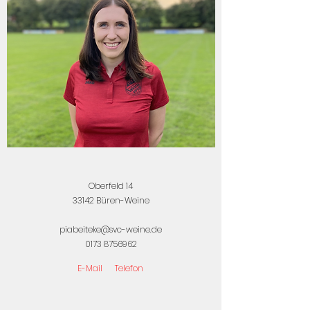
Oberfeld 14
33142 Büren-Weine
piabeiteke@svc-weine.de
0173 8756962
E-Mail
Telefon