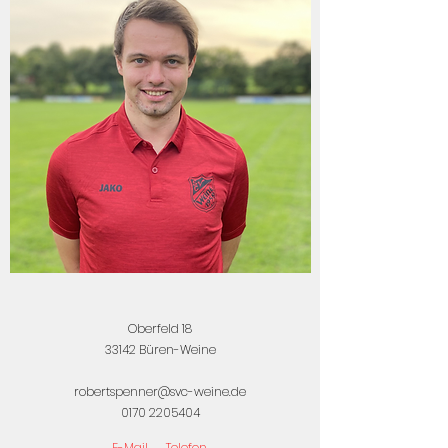
Oberfeld 18
33142 Büren-Weine
robertspenner@svc-weine.de
0170 2205404
E-Mail
Telefon