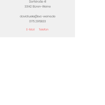
Dorfstraße 41
33142 Büren-Weine
davidlueke@svc-weine.de
0175 2915833
E-Mail
Telefon
Christoph Schlüter
Jugendobmann
Sternlied 4a
33142 Büren-Weine
chistophschlueter@svc-weine.de
015174308065
E-Mail
Telefon