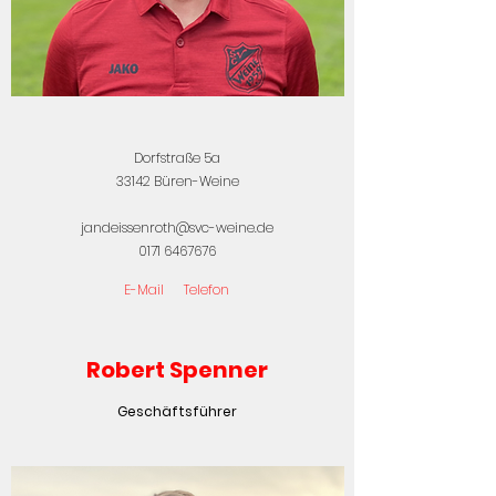
Dorfstraße 5a
33142 Büren-Weine
jandeissenroth@svc-weine.de
0171 6467676
E-Mail
Telefon
Robert Spenner
Geschäftsführer