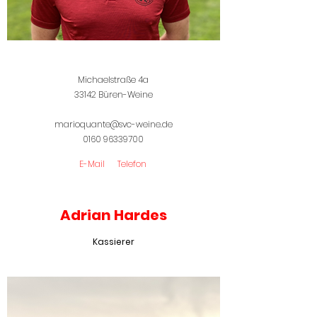
Michaelstraße 4a
33142 Büren-Weine
marioquante@svc-weine.de
0160 96339700
E-Mail
Telefon
Adrian Hardes
Kassierer