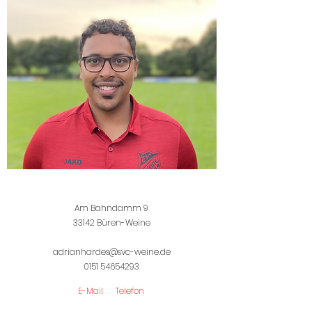
Am Bahndamm 9
33142 Büren-Weine
adrianhardes@svc-weine.de
0151 54654293
E-Mail
Telefon