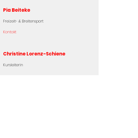
Pia Beiteke
Freizeit- & Breitensport
Kontakt
Christine Lorenz-Schiene
Kursleiterin
-
Kurszeiten
Montags
19:00 Uhr - 20:00 Uhr
Komm vorbei!