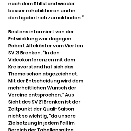
nach dem Stillstand wieder 
besser rehabilitieren und in 
den Ligabetrieb zurückfinden.” 
Bestens informiert von der 
Entwicklung war dagegen 
Robert Alteköster vom Vierten 
SV 21 Brenken. “In den 
Videokonferenzen mit dem 
Kreisvorstand hat sich das 
Thema schon abgezeichnet. 
Mit der Entscheidung wird dem 
mehrheitlichen Wunsch der 
Vereine entsprochen.” Aus 
Sicht des SV 21 Brenken ist der 
Zeitpunkt der Quali-Saison 
nicht so wichtig, “da unsere 
Zielsetzung in jedem Fall im 
Bereich der Tabellenspitze 