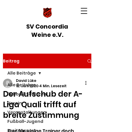
SV Concordia
Weine e.V.
Beitrag
Alle Beiträge
David Lüke
Alle Beiträge
12. Juni 2020
4 Min. Lesezeit
Der Aufschub der A-
Fußball-Senioren
Liga Quali trifft auf
Verein
Veranstaltungen
breite Zustimmung
Fußball-Jugend
Breitensport
Der für einige Trainer doch 