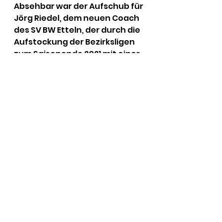
Absehbar war der Aufschub für 
Jörg Riedel, dem neuen Coach 
des SV BW Etteln, der durch die 
Aufstockung der Bezirksligen 
zum Saisonende 2021 mit einer 
nachfolgenden fälligen 
Reduzierung der höheren 
Ligen rechnet. “Die mögliche 
Anzahl an zahlreichen 
Absteigern hätte für die A-
Ligisten die Quali zudem 
erschwert. So kommt die 
Verschiebung der Quali-Saison 
für mich nicht überraschend.” 
Daher ist es für Riedel absolut 
in Ordnung “die kommende 
Saison als normale Saison zu 
deklarieren. So können alle 
planungssicher die nächste 