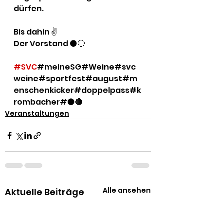
dürfen. 
Bis dahin ✌️
Der Vorstand ⚫️🔴
#SVC
#meineSG#Weine#svc
weine#sportfest#august#m
enschenkicker#doppelpass#k
rombacher#⚫️🔴
Veranstaltungen
Alle ansehen
Aktuelle Beiträge