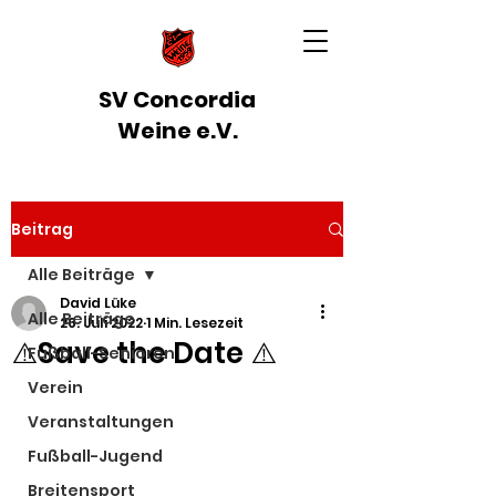
SV Concordia
Weine e.V.
Beitrag
Alle Beiträge
David Lüke
Alle Beiträge
26. Juli 2022
1 Min. Lesezeit
⚠️Save the Date ⚠️
Fußball-Senioren
Verein
Veranstaltungen
Fußball-Jugend
Breitensport