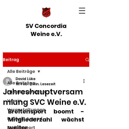
SV Concordia
Weine e.V.
Beitrag
Alle Beiträge
David Lüke
Alle Beiträge
10. Feb.
2 Min. Lesezeit
Jahreshauptversam
Fußball-Senioren
mlung SVC Weine e.V.
Verein
Veranstaltungen
Breitensport boomt - 
Mitgliederzahl wächst 
Fußball-Jugend
weiter
Breitensport