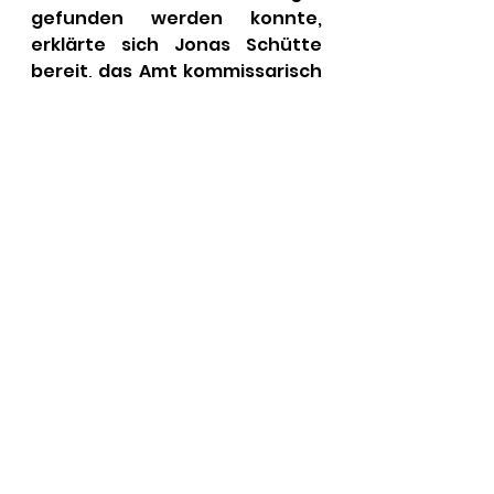
gefunden werden konnte, 
erklärte sich Jonas Schütte 
bereit, das Amt kommissarisch 
bis auf Weiteres 
weiterzuführen.
Unter dem Punkt 
Verschiedenes informierte der 
Vorstand darüber, dass eine 
Neufassung der 