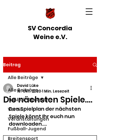
SV Concordia
Weine e.V.
Beitrag
Alle Beiträge
David Lüke
Alle Beiträge
16. Okt. 2020
1 Min. Lesezeit
Die nächsten Spiele....
Fußball-Senioren
Den Spielplan der nächsten 
Verein
Spiele könnt Ihr euch nun 
Veranstaltungen
downloaden....
Fußball-Jugend
Breitensport