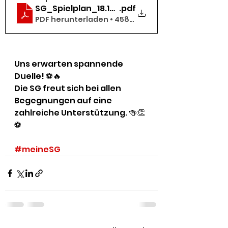
SG_Spielplan_18.10.20-29.11.20
.pdf
PDF herunterladen • 458KB
Uns erwarten spannende 
Duelle! ⚽️🔥
Die SG freut sich bei allen 
Begegnungen auf eine 
zahlreiche Unterstützung. 🍻👏
⚽️
#meineSG