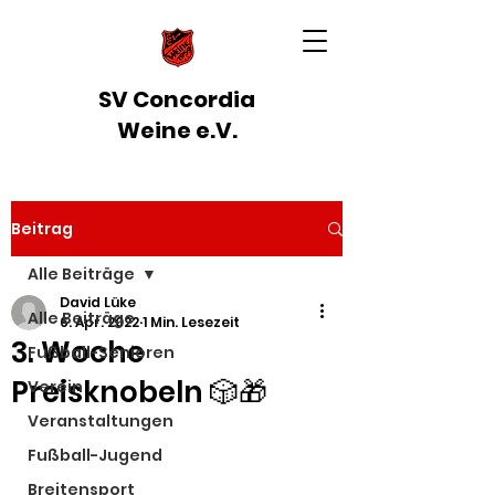
SV Concordia
Weine e.V.
Beitrag
Alle Beiträge
David Lüke
Alle Beiträge
6. Apr. 2022
1 Min. Lesezeit
3. Woche
Fußball-Senioren
Preisknobeln 🎲🎁
Verein
Veranstaltungen
Fußball-Jugend
Breitensport