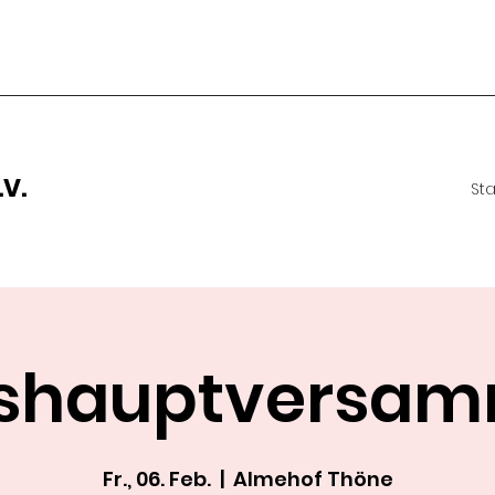
V.
Sta
shauptversa
Fr., 06. Feb.
  |  
Almehof Thöne